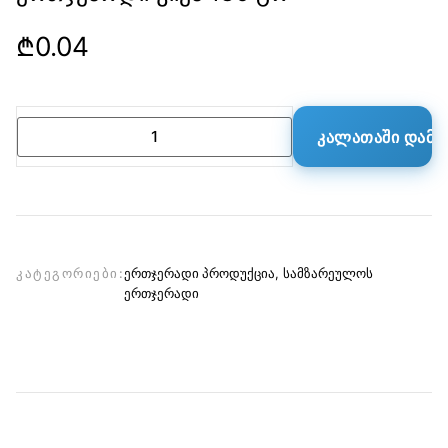
₾
0.04
ᲙᲐᲚᲐᲗᲐᲨᲘ ᲓᲐᲛᲐ
ერთჯერადი პროდუქცია
სამზარეულოს
ᲙᲐᲢᲔᲒᲝᲠᲘᲔᲑᲘ:
,
ერთჯერადი