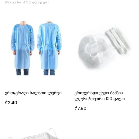
ᲛᲡᲒᲐᲕᲡᲘ ᲞᲠᲝᲓᲣᲥᲢᲔᲑᲘ
ერთჯერადი ხალათი ლურჯი
ერთჯერადი ქუდი ბამბის
ლუჯრი/თეთრი 100 ცალი
₾
2.40
შეკვრაში
₾
7.50