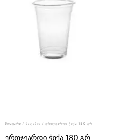
ᲛᲗᲐᲕᲐᲠᲘ
ᲛᲐᲦᲐᲖᲘᲐ
/
/ ᲔᲠᲗᲯᲔᲐᲠᲓᲘ ᲭᲘᲥᲐ 180 ᲒᲠ
ერთჯეარდი ჭიქა 180 გრ