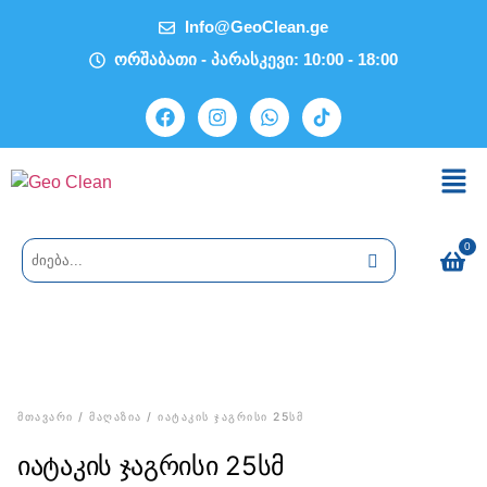
Info@GeoClean.ge
ორშაბათი - პარასკევი: 10:00 - 18:00
0
/
/ ᲘᲐᲢᲐᲙᲘᲡ ᲯᲐᲒᲠᲘᲡᲘ 25ᲡᲛ
ᲛᲗᲐᲕᲐᲠᲘ
ᲛᲐᲦᲐᲖᲘᲐ
იატაკის ჯაგრისი 25სმ