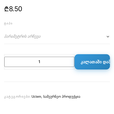
₾
8.50
ᲢᲘᲞᲘ
პარამეტრის არჩევა
ᲙᲐᲚᲐᲗᲐᲨᲘ ᲓᲐᲛᲐ
ᲙᲐᲢᲔᲒᲝᲠᲘᲔᲑᲘ:
Uctem
,
სამეურნეო პროდუქცია