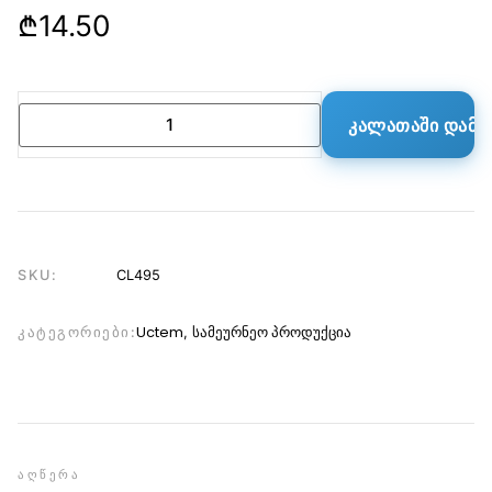
₾
14.50
ᲙᲐᲚᲐᲗᲐᲨᲘ ᲓᲐᲛᲐ
SKU:
CL495
Uctem
სამეურნეო პროდუქცია
ᲙᲐᲢᲔᲒᲝᲠᲘᲔᲑᲘ:
,
ᲐᲦᲬᲔᲠᲐ