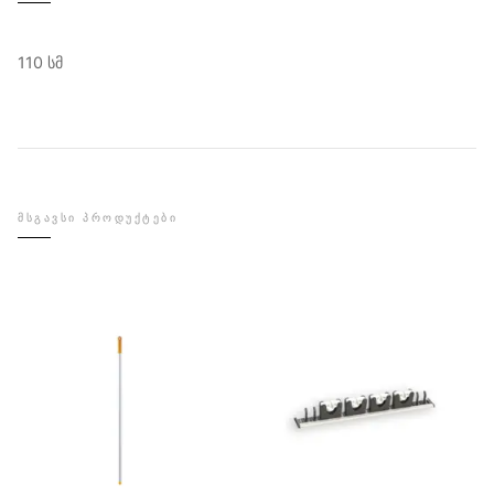
110 სმ
ᲛᲡᲒᲐᲕᲡᲘ ᲞᲠᲝᲓᲣᲥᲢᲔᲑᲘ