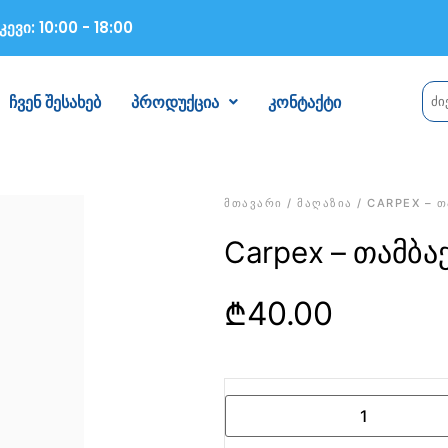
ევი: 10:00 - 18:00
ჩვენ შესახებ
პროდუქცია
კონტაქტი
ᲛᲗᲐᲕᲐᲠᲘ
ᲛᲐᲦᲐᲖᲘᲐ
/
/ CARPEX – Თ
Carpex – თამბა
₾
40.00