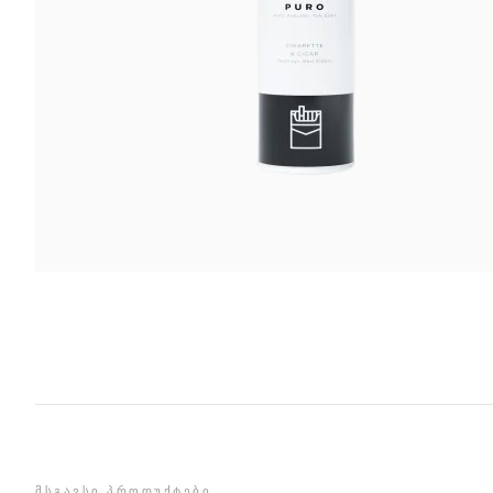
ᲛᲡᲒᲐᲕᲡᲘ ᲞᲠᲝᲓᲣᲥᲢᲔᲑᲘ