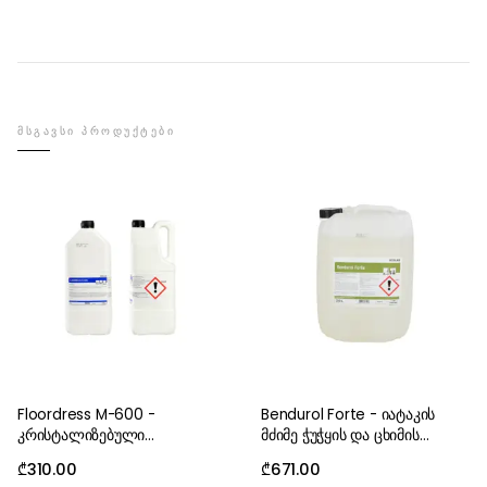
ᲛᲡᲒᲐᲕᲡᲘ ᲞᲠᲝᲓᲣᲥᲢᲔᲑᲘ
Floordress M-600 -
Bendurol Forte - იატაკის
კრისტალიზებული
მძიმე ჭუჭყის და ცხიმის
მარმარილოს ლაქი 5.6 kg
საწმენდი 21.4 kg
₾
310.00
₾
671.00