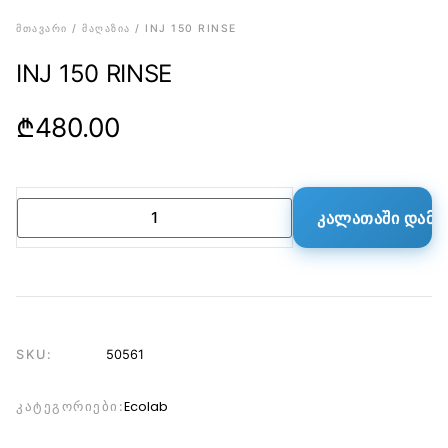
ᲛᲗᲐᲕᲐᲠᲘ
ᲛᲐᲦᲐᲖᲘᲐ
/
/ INJ 150 RINSE
INJ 150 RINSE
₾
480.00
ᲙᲐᲚᲐᲗᲐᲨᲘ ᲓᲐᲛᲐ
SKU:
50561
Ecolab
ᲙᲐᲢᲔᲒᲝᲠᲘᲔᲑᲘ: