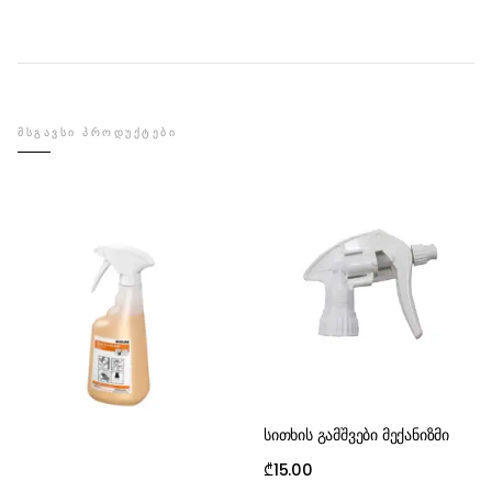
ᲛᲡᲒᲐᲕᲡᲘ ᲞᲠᲝᲓᲣᲥᲢᲔᲑᲘ
სითხის გამშვები მექანიზმი
₾
15.00