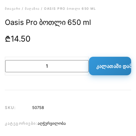
ᲛᲗᲐᲕᲐᲠᲘ
ᲛᲐᲦᲐᲖᲘᲐ
/
/ OASIS PRO ᲑᲝᲗᲚᲘ 650 ML
Oasis Pro ბოთლი 650 ml
₾
14.50
ᲙᲐᲚᲐᲗᲐᲨᲘ ᲓᲐᲛᲐ
SKU:
50758
აღჭურვილობა
ᲙᲐᲢᲔᲒᲝᲠᲘᲔᲑᲘ: