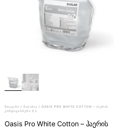
ᲛᲗᲐᲕᲐᲠᲘ
ᲛᲐᲦᲐᲖᲘᲐ
/
/ OASIS PRO WHITE COTTON – ᲰᲐᲔᲠᲘᲡ
ᲙᲝᲜᲓᲘᲪᲘᲝᲜᲔᲠᲘ 2 L
Oasis Pro White Cotton – ჰაერის